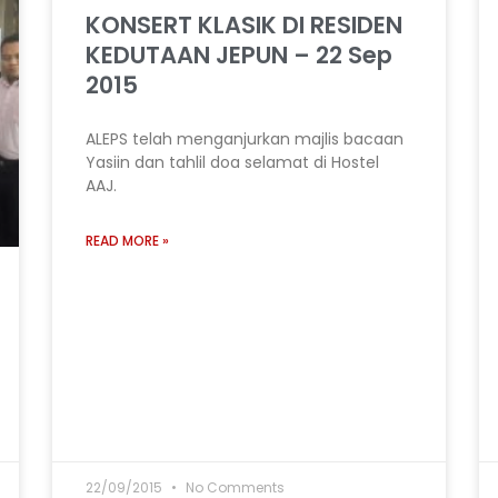
Page
Page
Page
Page
Page
KONSERT KLASIK DI RESIDEN
KEDUTAAN JEPUN – 22 Sep
2015
ALEPS telah menganjurkan majlis bacaan
Yasiin dan tahlil doa selamat di Hostel
AAJ.
READ MORE »
22/09/2015
No Comments