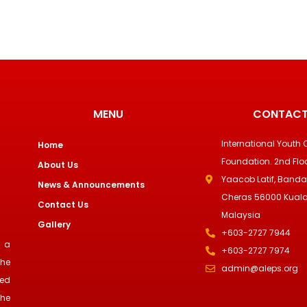
MENU
CONTACT
International Youth 
Home
Foundation. 2nd Floo
About Us
Yaacob Latif, Banda
News & Announcements
Cheras 56000 Kuala
Contact Us
Malaysia
Gallery
+603-2727 7944
y a
+603-2727 7974
the
admin@aleps.org
hed
The