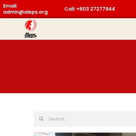
Skip
Email:
Call: +603 27277944
to
admin@aleps.org
content
Search
Search