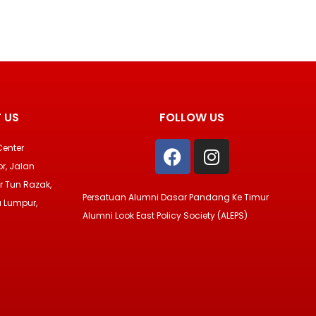
 US
FOLLOW US
F
I
Center
a
n
r, Jalan
c
s
r Tun Razak,
e
t
Persatuan Alumni Dasar Pandang Ke Timur
 Lumpur,
b
a
Alumni Look East Policy Society (ALEPS)
o
g
o
r
k
a
m